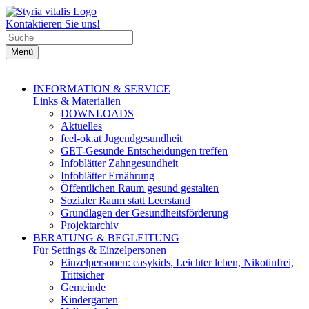
Kontaktieren Sie uns!
Menü
INFORMATION & SERVICE
Links & Materialien
DOWNLOADS
Aktuelles
feel-ok.at Jugendgesundheit
GET-Gesunde Entscheidungen treffen
Infoblätter Zahngesundheit
Infoblätter Ernährung
Öffentlichen Raum gesund gestalten
Sozialer Raum statt Leerstand
Grundlagen der Gesundheitsförderung
Projektarchiv
BERATUNG & BEGLEITUNG
Für Settings & Einzelpersonen
Einzelpersonen: easykids, Leichter leben, Nikotinfrei,
Trittsicher
Gemeinde
Kindergarten