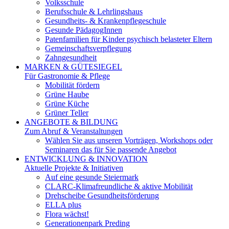
Volksschule
Berufsschule & Lehrlingshaus
Gesundheits- & Krankenpflegeschule
Gesunde PädagogInnen
Patenfamilien für Kinder psychisch belasteter Eltern
Gemeinschaftsverpflegung
Zahngesundheit
MARKEN & GÜTESIEGEL
Für Gastronomie & Pflege
Mobilität fördern
Grüne Haube
Grüne Küche
Grüner Teller
ANGEBOTE & BILDUNG
Zum Abruf & Veranstaltungen
Wählen Sie aus unseren Vorträgen, Workshops oder
Seminaren das für Sie passende Angebot
ENTWICKLUNG & INNOVATION
Aktuelle Projekte & Initiativen
Auf eine gesunde Steiermark
CLARC-Klimafreundliche & aktive Mobilität
Drehscheibe Gesundheitsförderung
ELLA plus
Flora wächst!
Generationenpark Preding