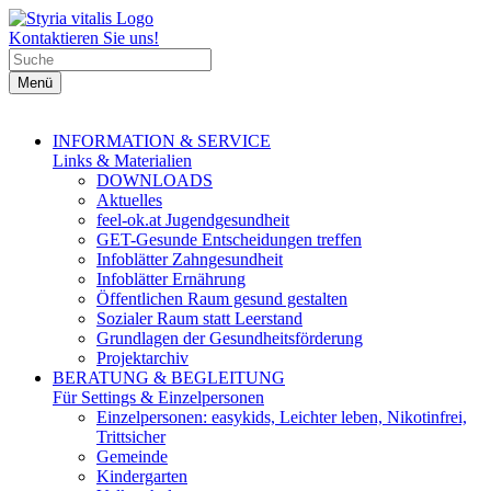
Kontaktieren Sie uns!
Menü
INFORMATION & SERVICE
Links & Materialien
DOWNLOADS
Aktuelles
feel-ok.at Jugendgesundheit
GET-Gesunde Entscheidungen treffen
Infoblätter Zahngesundheit
Infoblätter Ernährung
Öffentlichen Raum gesund gestalten
Sozialer Raum statt Leerstand
Grundlagen der Gesundheitsförderung
Projektarchiv
BERATUNG & BEGLEITUNG
Für Settings & Einzelpersonen
Einzelpersonen: easykids, Leichter leben, Nikotinfrei,
Trittsicher
Gemeinde
Kindergarten