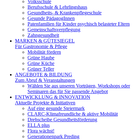
Volksschule
Berufsschule & Lehrlingshaus
Gesundheits- & Krankenpflegeschule
Gesunde PädagogInnen
Patenfamilien für Kinder psychisch belasteter Eltern
Gemeinschaftsverpflegung
Zahngesundheit
MARKEN & GÜTESIEGEL
Für Gastronomie & Pflege
Mobilität fördern
Grüne Haube
Grüne Küche
Grüner Teller
ANGEBOTE & BILDUNG
Zum Abruf & Veranstaltungen
Wählen Sie aus unseren Vorträgen, Workshops oder
Seminaren das für Sie passende Angebot
ENTWICKLUNG & INNOVATION
Aktuelle Projekte & Initiativen
Auf eine gesunde Steiermark
CLARC-Klimafreundliche & aktive Mobilität
Drehscheibe Gesundheitsförderung
ELLA plus
Flora wächst!
Generationenpark Preding