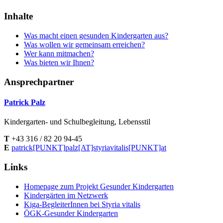
Inhalte
Was macht einen gesunden Kindergarten aus?
Was wollen wir gemeinsam erreichen?
Wer kann mitmachen?
Was bieten wir Ihnen?
Ansprechpartner
Patrick Palz
Kindergarten- und Schulbegleitung, Lebensstil
T
+43 316 / 82 20 94-45
E
patrick[PUNKT]palz[AT]​styriavitalis[PUNKT]at
Links
Homepage zum Projekt Gesunder Kindergarten
Kindergärten im Netzwerk
Kiga-BegleiterInnen bei Styria vitalis
ÖGK-Gesunder Kindergarten