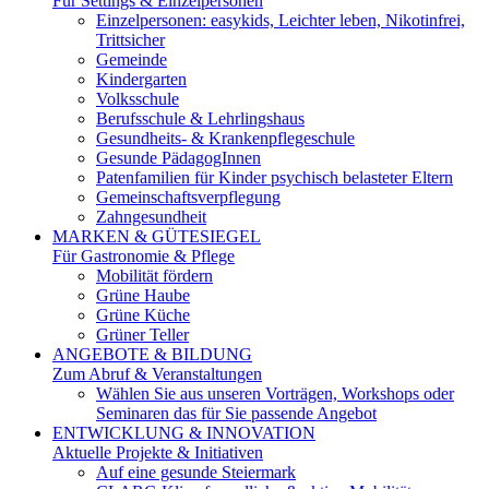
Für Settings & Einzelpersonen
Einzelpersonen: easykids, Leichter leben, Nikotinfrei,
Trittsicher
Gemeinde
Kindergarten
Volksschule
Berufsschule & Lehrlingshaus
Gesundheits- & Krankenpflegeschule
Gesunde PädagogInnen
Patenfamilien für Kinder psychisch belasteter Eltern
Gemeinschaftsverpflegung
Zahngesundheit
MARKEN & GÜTESIEGEL
Für Gastronomie & Pflege
Mobilität fördern
Grüne Haube
Grüne Küche
Grüner Teller
ANGEBOTE & BILDUNG
Zum Abruf & Veranstaltungen
Wählen Sie aus unseren Vorträgen, Workshops oder
Seminaren das für Sie passende Angebot
ENTWICKLUNG & INNOVATION
Aktuelle Projekte & Initiativen
Auf eine gesunde Steiermark