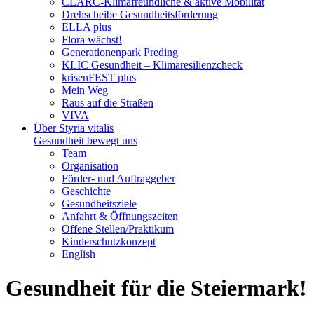
CLARC-Klimafreundliche & aktive Mobilität
Drehscheibe Gesundheitsförderung
ELLA plus
Flora wächst!
Generationenpark Preding
KLIC Gesundheit – Klimaresilienzcheck
krisenFEST plus
Mein Weg
Raus auf die Straßen
VIVA
Über Styria vitalis
Gesundheit bewegt uns
Team
Organisation
Förder- und Auftraggeber
Geschichte
Gesundheitsziele
Anfahrt & Öffnungszeiten
Offene Stellen/Praktikum
Kinderschutzkonzept
English
Gesundheit für die Steiermark!