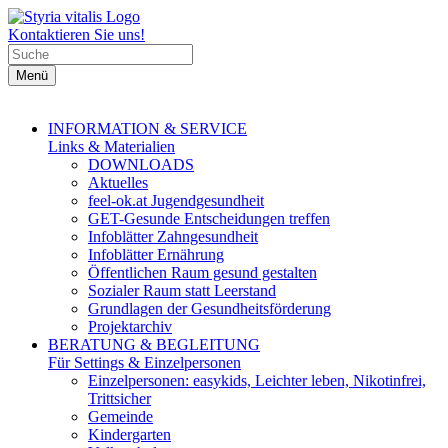
Kontaktieren Sie uns!
Menü
INFORMATION & SERVICE
Links & Materialien
DOWNLOADS
Aktuelles
feel-ok.at Jugendgesundheit
GET-Gesunde Entscheidungen treffen
Infoblätter Zahngesundheit
Infoblätter Ernährung
Öffentlichen Raum gesund gestalten
Sozialer Raum statt Leerstand
Grundlagen der Gesundheitsförderung
Projektarchiv
BERATUNG & BEGLEITUNG
Für Settings & Einzelpersonen
Einzelpersonen: easykids, Leichter leben, Nikotinfrei,
Trittsicher
Gemeinde
Kindergarten