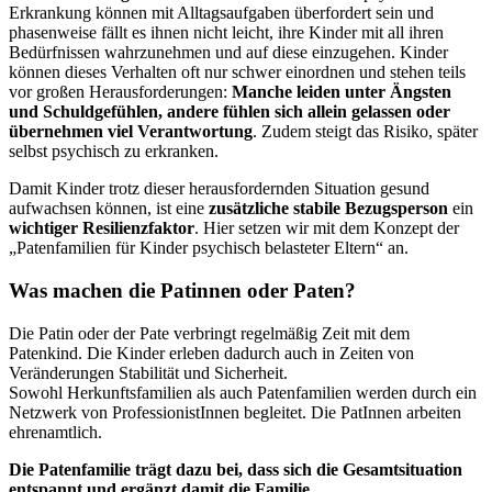
Erkrankung können mit Alltagsaufgaben überfordert sein und
phasenweise fällt es ihnen nicht leicht, ihre Kinder mit all ihren
Bedürfnissen wahrzunehmen und auf diese einzugehen. Kinder
können dieses Verhalten oft nur schwer einordnen und stehen teils
vor großen Herausforderungen:
Manche leiden unter Ängsten
und Schuldgefühlen, andere fühlen sich allein gelassen oder
übernehmen viel Verantwortung
. Zudem steigt das Risiko, später
selbst psychisch zu erkranken.
Damit Kinder trotz dieser herausfordernden Situation gesund
aufwachsen können, ist eine
zusätzliche stabile Bezugsperson
ein
wichtiger Resilienzfaktor
. Hier setzen wir mit dem Konzept der
„Patenfamilien für Kinder psychisch belasteter Eltern“ an.
Was machen die Patinnen oder Paten?
Die Patin oder der Pate verbringt regelmäßig Zeit mit dem
Patenkind. Die Kinder erleben dadurch auch in Zeiten von
Veränderungen Stabilität und Sicherheit.
Sowohl Herkunftsfamilien als auch Patenfamilien werden durch ein
Netzwerk von ProfessionistInnen begleitet. Die PatInnen arbeiten
ehrenamtlich.
Die Patenfamilie trägt dazu bei, dass sich die Gesamtsituation
entspannt und ergänzt damit die Familie.