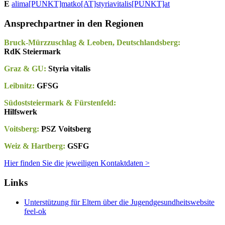
E
alima[PUNKT]matko[AT]​styriavitalis[PUNKT]at
Ansprechpartner in den Regionen
Bruck-Mürzzuschlag & Leoben, Deutschlandsberg:
RdK Steiermark
Graz & GU:
Styria vitalis
Leibnitz:
GFSG
Südoststeiermark & Fürstenfeld:
Hilfswerk
Voitsberg:
PSZ Voitsberg
Weiz & Hartberg:
GSFG
Hier finden Sie die jeweiligen Kontaktdaten >
Links
Unterstützung für Eltern über die Jugendgesundheitswebsite
feel-ok