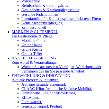
Volksschule
Berufsschule & Lehrlingshaus
Gesundheits- & Krankenpflegeschule
Gesunde PädagogInnen
Patenfamilien für Kinder psychisch belasteter Eltern
Gemeinschaftsverpflegung
Zahngesundheit
MARKEN & GÜTESIEGEL
Für Gastronomie & Pflege
Mobilität fördern
Grüne Haube
Grüne Küche
Grüner Teller
ANGEBOTE & BILDUNG
Zum Abruf & Veranstaltungen
Wählen Sie aus unseren Vorträgen, Workshops oder
Seminaren das für Sie passende Angebot
ENTWICKLUNG & INNOVATION
Aktuelle Projekte & Initiativen
Auf eine gesunde Steiermark
CLARC-Klimafreundliche & aktive Mobilität
Drehscheibe Gesundheitsförderung
ELLA plus
Flora wächst!
Generationenpark Preding