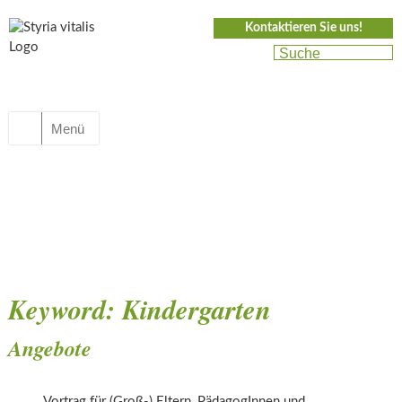
Kontaktieren Sie uns!
Menü
Keyword:
Kindergarten
Von bekannten Geschmäckern hin zu unbekannten,
Angebote
neuen Speisen
Vortrag für (Groß-) Eltern, PädagogInnen und