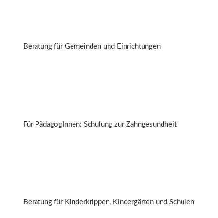
Erstgespräch zur Neuaufstellung der
Mittagsverpflegung
Beratung für Gemeinden und Einrichtungen
Gesund im Mund und rundherum!
Für PädagogInnen: Schulung zur Zahngesundheit
Mittagessen in angenehmer Atmosphäre
Beratung für Kinderkrippen, Kindergärten und Schulen