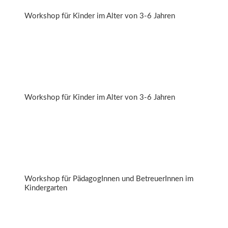
Workshop für Kinder im Alter von 3-6 Jahren
Freche Früchtchen
Workshop für Kinder im Alter von 3-6 Jahren
Vom Erbsenklauber zum Zucchiniliebhaber
Workshop für PädagogInnen und BetreuerInnen im
Kindergarten
Lebensmitteldetektive „on tour“