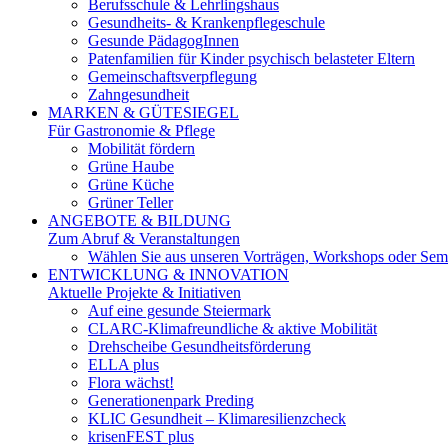
Berufsschule & Lehrlingshaus
Gesundheits- & Krankenpflegeschule
Gesunde PädagogInnen
Patenfamilien für Kinder psychisch belasteter Eltern
Gemeinschaftsverpflegung
Zahngesundheit
MARKEN & GÜTESIEGEL
Für Gastronomie & Pflege
Mobilität fördern
Grüne Haube
Grüne Küche
Grüner Teller
ANGEBOTE & BILDUNG
Zum Abruf & Veranstaltungen
Wählen Sie aus unseren Vorträgen, Workshops oder Semi
ENTWICKLUNG & INNOVATION
Aktuelle Projekte & Initiativen
Auf eine gesunde Steiermark
CLARC-Klimafreundliche & aktive Mobilität
Drehscheibe Gesundheitsförderung
ELLA plus
Flora wächst!
Generationenpark Preding
KLIC Gesundheit – Klimaresilienzcheck
krisenFEST plus