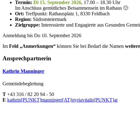
Termin:
Di 15. September 2026
, 17.00 – 18.30 Uhr
Im Anschluss gemütliches Beisammensein im Rathaus 🙂
Ort:
Treffpunkt: Rathausplatz 1, 8330 Feldbach
Region:
Südoststeiermark
Zielgruppe:
Interessierte und Engagierte aus Gesunden Geme
Anmeldung bis Do 10. September 2026
Im
Feld „Anmerkungen“
können Sie bei Bedarf die Namen
weiter
Ansprechpartnerin
Kathrin Manninger
Gemeindebegleitung
T
+43 316 / 82 20 94 - 50
E
kathrin[PUNKT]manninger[AT]​styriavitalis[PUNKT]at