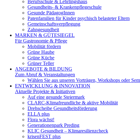
Berufsschule & Lehrlingshaus
Gesundheits- & Krankenpflegeschule
Gesunde PädagogInnen
Patenfamilien für Kinder psychisch belasteter Eltern
Gemeinschaftsverpflegung
Zahngesundheit
MARKEN & GÜTESIEGEL
Für Gastronomie & Pflege
Mobilität fördern
Grüne Haube
Grüne Küche
Grüner Teller
ANGEBOTE & BILDUNG
Zum Abruf & Veranstaltungen
Wählen Sie aus unseren Vorträgen, Workshops oder Semi
ENTWICKLUNG & INNOVATION
Aktuelle Projekte & Initiativen
Auf eine gesunde Steiermark
CLARC-Klimafreundliche & aktive Mobilität
Drehscheibe Gesundheitsförderung
ELLA plus
Flora wächst!
Generationenpark Preding
KLIC Gesundheit – Klimaresilienzcheck
krisenFEST plus