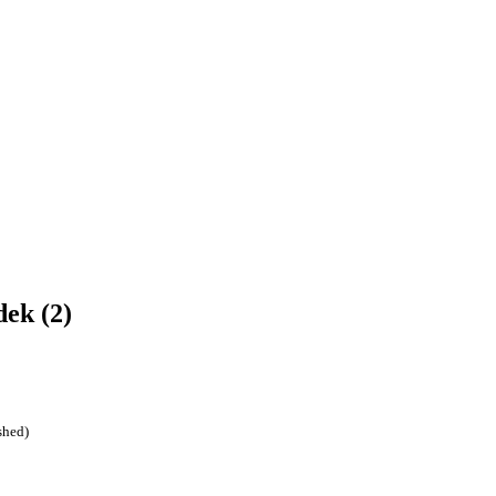
ek (2)
shed)