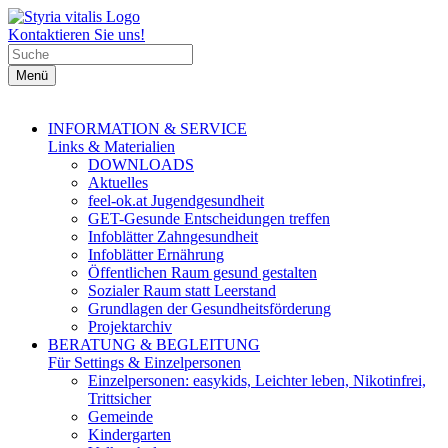
Kontaktieren Sie uns!
Menü
INFORMATION & SERVICE
Links & Materialien
DOWNLOADS
Aktuelles
feel-ok.at Jugendgesundheit
GET-Gesunde Entscheidungen treffen
Infoblätter Zahngesundheit
Infoblätter Ernährung
Öffentlichen Raum gesund gestalten
Sozialer Raum statt Leerstand
Grundlagen der Gesundheitsförderung
Projektarchiv
BERATUNG & BEGLEITUNG
Für Settings & Einzelpersonen
Einzelpersonen: easykids, Leichter leben, Nikotinfrei,
Trittsicher
Gemeinde
Kindergarten