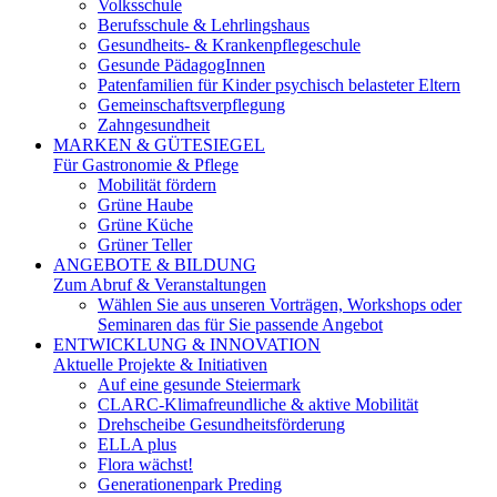
Volksschule
Berufsschule & Lehrlingshaus
Gesundheits- & Krankenpflegeschule
Gesunde PädagogInnen
Patenfamilien für Kinder psychisch belasteter Eltern
Gemeinschaftsverpflegung
Zahngesundheit
MARKEN & GÜTESIEGEL
Für Gastronomie & Pflege
Mobilität fördern
Grüne Haube
Grüne Küche
Grüner Teller
ANGEBOTE & BILDUNG
Zum Abruf & Veranstaltungen
Wählen Sie aus unseren Vorträgen, Workshops oder
Seminaren das für Sie passende Angebot
ENTWICKLUNG & INNOVATION
Aktuelle Projekte & Initiativen
Auf eine gesunde Steiermark
CLARC-Klimafreundliche & aktive Mobilität
Drehscheibe Gesundheitsförderung
ELLA plus
Flora wächst!
Generationenpark Preding