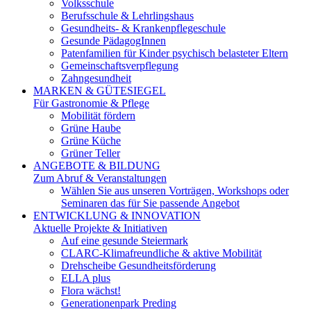
Volksschule
Berufsschule & Lehrlingshaus
Gesundheits- & Krankenpflegeschule
Gesunde PädagogInnen
Patenfamilien für Kinder psychisch belasteter Eltern
Gemeinschaftsverpflegung
Zahngesundheit
MARKEN & GÜTESIEGEL
Für Gastronomie & Pflege
Mobilität fördern
Grüne Haube
Grüne Küche
Grüner Teller
ANGEBOTE & BILDUNG
Zum Abruf & Veranstaltungen
Wählen Sie aus unseren Vorträgen, Workshops oder
Seminaren das für Sie passende Angebot
ENTWICKLUNG & INNOVATION
Aktuelle Projekte & Initiativen
Auf eine gesunde Steiermark
CLARC-Klimafreundliche & aktive Mobilität
Drehscheibe Gesundheitsförderung
ELLA plus
Flora wächst!
Generationenpark Preding