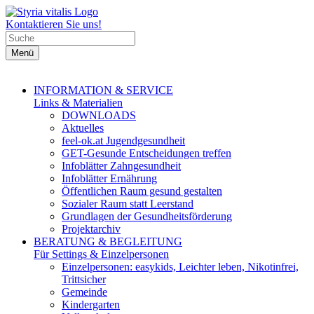
Kontaktieren Sie uns!
Menü
INFORMATION & SERVICE
Links & Materialien
DOWNLOADS
Aktuelles
feel-ok.at Jugendgesundheit
GET-Gesunde Entscheidungen treffen
Infoblätter Zahngesundheit
Infoblätter Ernährung
Öffentlichen Raum gesund gestalten
Sozialer Raum statt Leerstand
Grundlagen der Gesundheitsförderung
Projektarchiv
BERATUNG & BEGLEITUNG
Für Settings & Einzelpersonen
Einzelpersonen: easykids, Leichter leben, Nikotinfrei,
Trittsicher
Gemeinde
Kindergarten