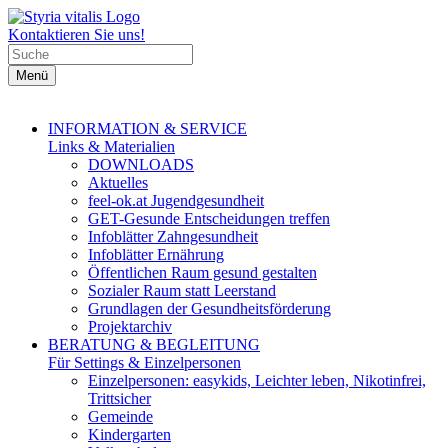
Kontaktieren Sie uns!
Menü
INFORMATION & SERVICE
Links & Materialien
DOWNLOADS
Aktuelles
feel-ok.at Jugendgesundheit
GET-Gesunde Entscheidungen treffen
Infoblätter Zahngesundheit
Infoblätter Ernährung
Öffentlichen Raum gesund gestalten
Sozialer Raum statt Leerstand
Grundlagen der Gesundheitsförderung
Projektarchiv
BERATUNG & BEGLEITUNG
Für Settings & Einzelpersonen
Einzelpersonen: easykids, Leichter leben, Nikotinfrei,
Trittsicher
Gemeinde
Kindergarten