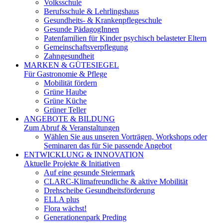
Volksschule
Berufsschule & Lehrlingshaus
Gesundheits- & Krankenpflegeschule
Gesunde PädagogInnen
Patenfamilien für Kinder psychisch belasteter Eltern
Gemeinschaftsverpflegung
Zahngesundheit
MARKEN & GÜTESIEGEL
Für Gastronomie & Pflege
Mobilität fördern
Grüne Haube
Grüne Küche
Grüner Teller
ANGEBOTE & BILDUNG
Zum Abruf & Veranstaltungen
Wählen Sie aus unseren Vorträgen, Workshops oder
Seminaren das für Sie passende Angebot
ENTWICKLUNG & INNOVATION
Aktuelle Projekte & Initiativen
Auf eine gesunde Steiermark
CLARC-Klimafreundliche & aktive Mobilität
Drehscheibe Gesundheitsförderung
ELLA plus
Flora wächst!
Generationenpark Preding