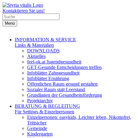
Kontaktieren Sie uns!
Menü
INFORMATION & SERVICE
Links & Materialien
DOWNLOADS
Aktuelles
feel-ok.at Jugendgesundheit
GET-Gesunde Entscheidungen treffen
Infoblätter Zahngesundheit
Infoblätter Ernährung
Öffentlichen Raum gesund gestalten
Sozialer Raum statt Leerstand
Grundlagen der Gesundheitsförderung
Projektarchiv
BERATUNG & BEGLEITUNG
Für Settings & Einzelpersonen
Einzelpersonen: easykids, Leichter leben, Nikotinfrei,
Trittsicher
Gemeinde
Kindergarten