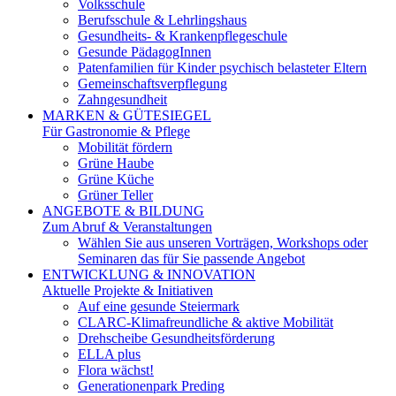
Volksschule
Berufsschule & Lehrlingshaus
Gesundheits- & Krankenpflegeschule
Gesunde PädagogInnen
Patenfamilien für Kinder psychisch belasteter Eltern
Gemeinschaftsverpflegung
Zahngesundheit
MARKEN & GÜTESIEGEL
Für Gastronomie & Pflege
Mobilität fördern
Grüne Haube
Grüne Küche
Grüner Teller
ANGEBOTE & BILDUNG
Zum Abruf & Veranstaltungen
Wählen Sie aus unseren Vorträgen, Workshops oder
Seminaren das für Sie passende Angebot
ENTWICKLUNG & INNOVATION
Aktuelle Projekte & Initiativen
Auf eine gesunde Steiermark
CLARC-Klimafreundliche & aktive Mobilität
Drehscheibe Gesundheitsförderung
ELLA plus
Flora wächst!
Generationenpark Preding