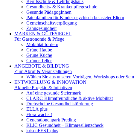
Berufsschule & Lehrlingshaus
Gesundheits- & Krankenpflegeschule
Gesunde PädagogInnen
Patenfamilien für Kinder psychisch belasteter Eltern
Gemeinschaftsverpflegung
Zahngesundheit
MARKEN & GÜTESIEGEL
Für Gastronomie & Pflege
Mobilität fördern
Grüne Haube
Grüne Küche
Grüner Teller
ANGEBOTE & BILDUNG
Zum Abruf & Veranstaltungen
Wählen Sie aus unseren Vorträgen, Workshops oder Semi
ENTWICKLUNG & INNOVATION
Aktuelle Projekte & Initiativen
Auf eine gesunde Steiermark
CLARC-Klimafreundliche & aktive Mobilität
Drehscheibe Gesundheitsförderung
ELLA plus
Flora wächst!
Generationenpark Preding
KLIC Gesundheit – Klimaresilienzcheck
krisenFEST plus