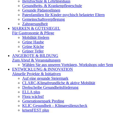
Berufsschule & Lehrlingshaus
Gesundheits- & Krankenpflegeschule
Gesunde PädagogInnen
Patenfamilien für Kinder psychisch belasteter Eltern
Gemeinschaftsverpflegung
Zahngesundheit
MARKEN & GÜTESIEGEL
Für Gastronomie & Pflege
Mobilität fördern
Grüne Haube
Grüne Küche
Grüner Teller
ANGEBOTE & BILDUNG
Zum Abruf & Veranstaltungen
Wählen Sie aus unseren Vorträgen, Workshops oder Semi
ENTWICKLUNG & INNOVATION
Aktuelle Projekte & Initiativen
Auf eine gesunde Steiermark
CLARC-Klimafreundliche & aktive Mobilität
Drehscheibe Gesundheitsförderung
ELLA plus
Flora wächst!
Generationenpark Preding
KLIC Gesundheit – Klimaresilienzcheck
krisenFEST plus