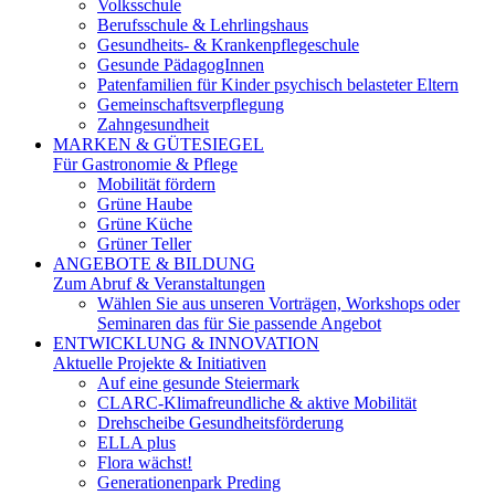
Volksschule
Berufsschule & Lehrlingshaus
Gesundheits- & Krankenpflegeschule
Gesunde PädagogInnen
Patenfamilien für Kinder psychisch belasteter Eltern
Gemeinschaftsverpflegung
Zahngesundheit
MARKEN & GÜTESIEGEL
Für Gastronomie & Pflege
Mobilität fördern
Grüne Haube
Grüne Küche
Grüner Teller
ANGEBOTE & BILDUNG
Zum Abruf & Veranstaltungen
Wählen Sie aus unseren Vorträgen, Workshops oder
Seminaren das für Sie passende Angebot
ENTWICKLUNG & INNOVATION
Aktuelle Projekte & Initiativen
Auf eine gesunde Steiermark
CLARC-Klimafreundliche & aktive Mobilität
Drehscheibe Gesundheitsförderung
ELLA plus
Flora wächst!
Generationenpark Preding