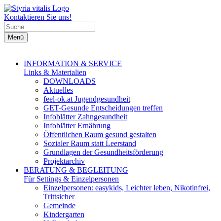
Kontaktieren Sie uns!
Menü
INFORMATION & SERVICE
Links & Materialien
DOWNLOADS
Aktuelles
feel-ok.at Jugendgesundheit
GET-Gesunde Entscheidungen treffen
Infoblätter Zahngesundheit
Infoblätter Ernährung
Öffentlichen Raum gesund gestalten
Sozialer Raum statt Leerstand
Grundlagen der Gesundheitsförderung
Projektarchiv
BERATUNG & BEGLEITUNG
Für Settings & Einzelpersonen
Einzelpersonen: easykids, Leichter leben, Nikotinfrei,
Trittsicher
Gemeinde
Kindergarten