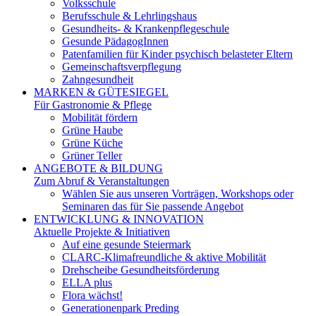
Volksschule
Berufsschule & Lehrlingshaus
Gesundheits- & Krankenpflegeschule
Gesunde PädagogInnen
Patenfamilien für Kinder psychisch belasteter Eltern
Gemeinschaftsverpflegung
Zahngesundheit
MARKEN & GÜTESIEGEL
Für Gastronomie & Pflege
Mobilität fördern
Grüne Haube
Grüne Küche
Grüner Teller
ANGEBOTE & BILDUNG
Zum Abruf & Veranstaltungen
Wählen Sie aus unseren Vorträgen, Workshops oder
Seminaren das für Sie passende Angebot
ENTWICKLUNG & INNOVATION
Aktuelle Projekte & Initiativen
Auf eine gesunde Steiermark
CLARC-Klimafreundliche & aktive Mobilität
Drehscheibe Gesundheitsförderung
ELLA plus
Flora wächst!
Generationenpark Preding