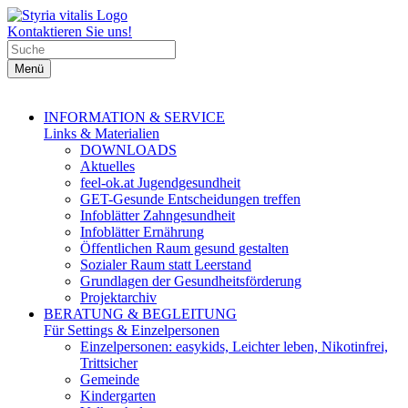
Kontaktieren Sie uns!
Menü
INFORMATION & SERVICE
Links & Materialien
DOWNLOADS
Aktuelles
feel-ok.at Jugendgesundheit
GET-Gesunde Entscheidungen treffen
Infoblätter Zahngesundheit
Infoblätter Ernährung
Öffentlichen Raum gesund gestalten
Sozialer Raum statt Leerstand
Grundlagen der Gesundheitsförderung
Projektarchiv
BERATUNG & BEGLEITUNG
Für Settings & Einzelpersonen
Einzelpersonen: easykids, Leichter leben, Nikotinfrei,
Trittsicher
Gemeinde
Kindergarten