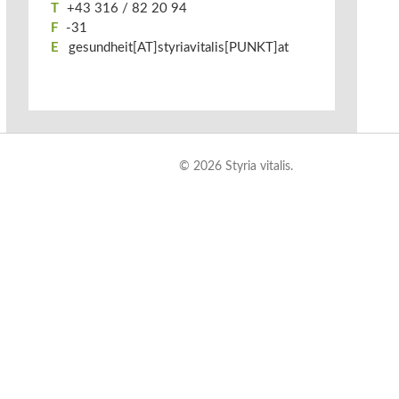
T
+43 316 / 82 20 94
F
-31
E
gesundheit[AT]styriavitalis[PUNKT]at
© 2026 Styria vitalis.