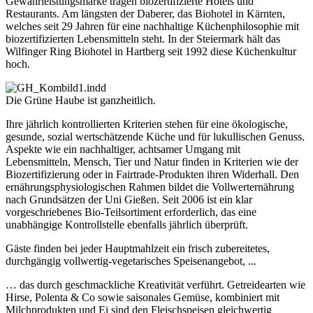
Gewährleistungsmarke tragen biozertifizierte Hotels und
Restaurants. Am längsten der Daberer, das Biohotel in Kärnten,
welches seit 29 Jahren für eine nachhaltige Küchenphilosophie mit
biozertifizierten Lebensmitteln steht. In der Steiermark hält das
Wilfinger Ring Biohotel in Hartberg seit 1992 diese Küchenkultur
hoch.
Die Grüne Haube ist ganzheitlich.
Ihre jährlich kontrollierten Kriterien stehen für eine ökologische,
gesunde, sozial wertschätzende Küche und für lukullischen Genuss.
Aspekte wie ein nachhaltiger, achtsamer Umgang mit
Lebensmitteln, Mensch, Tier und Natur finden in Kriterien wie der
Biozertifizierung oder in Fairtrade-Produkten ihren Widerhall. Den
ernährungsphysiologischen Rahmen bildet die Vollwerternährung
nach Grundsätzen der Uni Gießen. Seit 2006 ist ein klar
vorgeschriebenes Bio-Teilsortiment erforderlich, das eine
unabhängige Kontrollstelle ebenfalls jährlich überprüft.
Gäste finden bei jeder Hauptmahlzeit ein frisch zubereitetes,
durchgängig vollwertig-vegetarisches Speisenangebot, ...
… das durch geschmackliche Kreativität verführt. Getreidearten wie
Hirse, Polenta & Co sowie saisonales Gemüse, kombiniert mit
Milchprodukten und Ei sind den Fleischspeisen gleichwertig