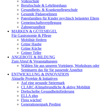
Volksschule
Berufsschule & Lehrlingshaus
Gesundheits- & Krankenpflegeschule
Gesunde PädagogInnen
Patenfamilien für Kinder psychisch belasteter Eltern
Gemeinschaftsverpflegung
Zahngesundheit
MARKEN & GÜTESIEGEL
Für Gastronomie & Pflege
Mobilität fördern
Grüne Haube
Grüne Küche
Grüner Teller
ANGEBOTE & BILDUNG
Zum Abruf & Veranstaltungen
Wählen Sie aus unseren Vorträgen, Workshops oder
Seminaren das für Sie passende Angebot
ENTWICKLUNG & INNOVATION
Aktuelle Projekte & Initiativen
Auf eine gesunde Steiermark
CLARC-Klimafreundliche & aktive Mobilität
Drehscheibe Gesundheitsförderung
ELLA plus
Flora wächst!
Generationenpark Preding