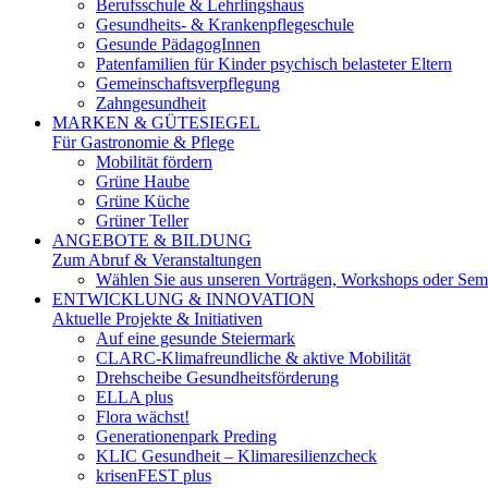
Berufsschule & Lehrlingshaus
Gesundheits- & Krankenpflegeschule
Gesunde PädagogInnen
Patenfamilien für Kinder psychisch belasteter Eltern
Gemeinschaftsverpflegung
Zahngesundheit
MARKEN & GÜTESIEGEL
Für Gastronomie & Pflege
Mobilität fördern
Grüne Haube
Grüne Küche
Grüner Teller
ANGEBOTE & BILDUNG
Zum Abruf & Veranstaltungen
Wählen Sie aus unseren Vorträgen, Workshops oder Semi
ENTWICKLUNG & INNOVATION
Aktuelle Projekte & Initiativen
Auf eine gesunde Steiermark
CLARC-Klimafreundliche & aktive Mobilität
Drehscheibe Gesundheitsförderung
ELLA plus
Flora wächst!
Generationenpark Preding
KLIC Gesundheit – Klimaresilienzcheck
krisenFEST plus