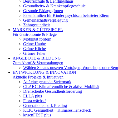
Berufsschule & Lehrlingshaus
Gesundheits- & Krankenpflegeschule
Gesunde PädagogInnen
Patenfamilien für Kinder psychisch belasteter Eltern
Gemeinschaftsverpflegung
Zahngesundheit
MARKEN & GÜTESIEGEL
Für Gastronomie & Pflege
Mobilität fördern
Grüne Haube
Grüne Küche
Grüner Teller
ANGEBOTE & BILDUNG
Zum Abruf & Veranstaltungen
Wählen Sie aus unseren Vorträgen, Workshops oder Semi
ENTWICKLUNG & INNOVATION
Aktuelle Projekte & Initiativen
Auf eine gesunde Steiermark
CLARC-Klimafreundliche & aktive Mobilität
Drehscheibe Gesundheitsförderung
ELLA plus
Flora wächst!
Generationenpark Preding
KLIC Gesundheit – Klimaresilienzcheck
krisenFEST plus