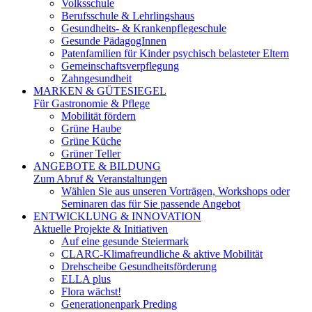
Volksschule
Berufsschule & Lehrlingshaus
Gesundheits- & Krankenpflegeschule
Gesunde PädagogInnen
Patenfamilien für Kinder psychisch belasteter Eltern
Gemeinschaftsverpflegung
Zahngesundheit
MARKEN & GÜTESIEGEL
Für Gastronomie & Pflege
Mobilität fördern
Grüne Haube
Grüne Küche
Grüner Teller
ANGEBOTE & BILDUNG
Zum Abruf & Veranstaltungen
Wählen Sie aus unseren Vorträgen, Workshops oder
Seminaren das für Sie passende Angebot
ENTWICKLUNG & INNOVATION
Aktuelle Projekte & Initiativen
Auf eine gesunde Steiermark
CLARC-Klimafreundliche & aktive Mobilität
Drehscheibe Gesundheitsförderung
ELLA plus
Flora wächst!
Generationenpark Preding