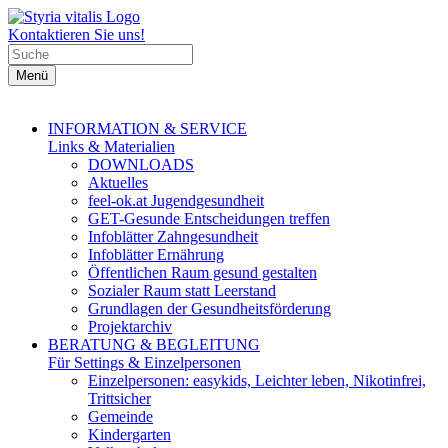
Kontaktieren Sie uns!
Menü
INFORMATION & SERVICE
Links & Materialien
DOWNLOADS
Aktuelles
feel-ok.at Jugendgesundheit
GET-Gesunde Entscheidungen treffen
Infoblätter Zahngesundheit
Infoblätter Ernährung
Öffentlichen Raum gesund gestalten
Sozialer Raum statt Leerstand
Grundlagen der Gesundheitsförderung
Projektarchiv
BERATUNG & BEGLEITUNG
Für Settings & Einzelpersonen
Einzelpersonen: easykids, Leichter leben, Nikotinfrei,
Trittsicher
Gemeinde
Kindergarten