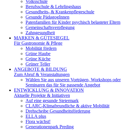
Volksschule
Berufsschule & Lehrlingshaus
Gesundheits- & Krankenpflegeschule
Gesunde PädagogInnen
Patenfamilien für Kinder psychisch belasteter Eltern
Gemeinschaftsverpflegung
Zahngesundheit
MARKEN & GÜTESIEGEL
Für Gastronomie & Pflege
Mobilität fördern
Grüne Haube
Grüne Küche
Grüner Teller
ANGEBOTE & BILDUNG
Zum Abruf & Veranstaltungen
Wählen Sie aus unseren Vorträgen, Workshops oder
Seminaren das für Sie passende Angebot
ENTWICKLUNG & INNOVATION
Aktuelle Projekte & Initiativen
Auf eine gesunde Steiermark
CLARC-Klimafreundliche & aktive Mobilität
Drehscheibe Gesundheitsförderung
ELLA plus
Flora wächst!
Generationenpark Preding