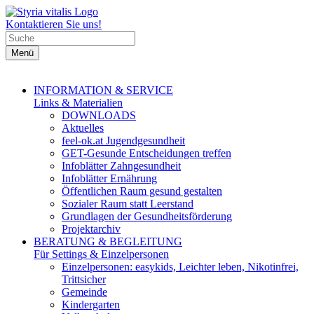
Kontaktieren Sie uns!
Menü
INFORMATION & SERVICE
Links & Materialien
DOWNLOADS
Aktuelles
feel-ok.at Jugendgesundheit
GET-Gesunde Entscheidungen treffen
Infoblätter Zahngesundheit
Infoblätter Ernährung
Öffentlichen Raum gesund gestalten
Sozialer Raum statt Leerstand
Grundlagen der Gesundheitsförderung
Projektarchiv
BERATUNG & BEGLEITUNG
Für Settings & Einzelpersonen
Einzelpersonen: easykids, Leichter leben, Nikotinfrei,
Trittsicher
Gemeinde
Kindergarten