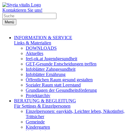
Kontaktieren Sie uns!
Menü
INFORMATION & SERVICE
Links & Materialien
DOWNLOADS
Aktuelles
feel-ok.at Jugendgesundheit
GET-Gesunde Entscheidungen treffen
Infoblätter Zahngesundheit
Infoblätter Ernährung
Öffentlichen Raum gesund gestalten
Sozialer Raum statt Leerstand
Grundlagen der Gesundheitsförderung
Projektarchiv
BERATUNG & BEGLEITUNG
Für Settings & Einzelpersonen
Einzelpersonen: easykids, Leichter leben, Nikotinfrei,
Trittsicher
Gemeinde
Kindergarten