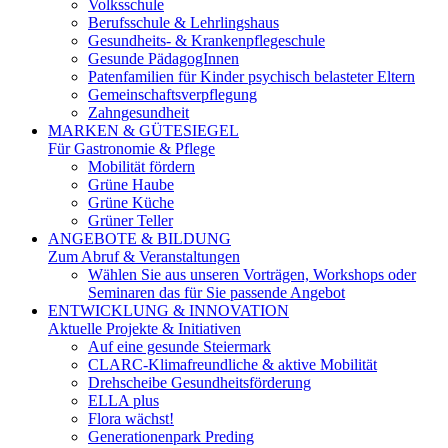
Volksschule
Berufsschule & Lehrlingshaus
Gesundheits- & Krankenpflegeschule
Gesunde PädagogInnen
Patenfamilien für Kinder psychisch belasteter Eltern
Gemeinschaftsverpflegung
Zahngesundheit
MARKEN & GÜTESIEGEL
Für Gastronomie & Pflege
Mobilität fördern
Grüne Haube
Grüne Küche
Grüner Teller
ANGEBOTE & BILDUNG
Zum Abruf & Veranstaltungen
Wählen Sie aus unseren Vorträgen, Workshops oder
Seminaren das für Sie passende Angebot
ENTWICKLUNG & INNOVATION
Aktuelle Projekte & Initiativen
Auf eine gesunde Steiermark
CLARC-Klimafreundliche & aktive Mobilität
Drehscheibe Gesundheitsförderung
ELLA plus
Flora wächst!
Generationenpark Preding