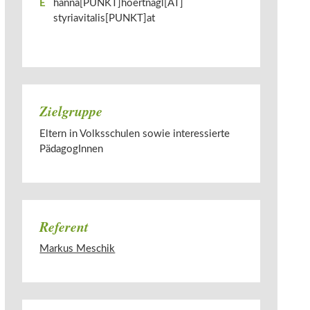
E
hanna[PUNKT]hoertnagl[AT]​
styriavitalis[PUNKT]at
Zielgruppe
Eltern in Volksschulen sowie interessierte
PädagogInnen
Referent
Markus Meschik