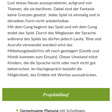
Lust etwas Neues auszuprobieren, aufgrund von
Themen, die sie berühren. Dabei sind der Fantasie
keine Grenzen gesetzt. Jedes Spiel ist einmalig und in
derselben Form nicht wiederholbar.
Mit dem Gong beginnt das Spiel und mit dem Gong
endet das Spiel. Durch das Weglassen der Sprache
während des Spiels (es dürfen jedoch Laute, Töne und
Ausrufe verwendet werden) wird das
Mitteilungsbedürfnis oft noch gesteigert (Gestik und
Mimik kommen zum Einsatz). Dieser Umstand nützt
Kindern, die die Sprache nicht oder noch nicht gut
beherrschen. Im Nachgespräch besteht die
Möglichkeit, das Erlebte mit Worten auszudrücken.
Projektablauf
Gemeinsame Planung
mit Schulteam,