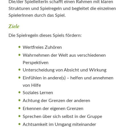
Die/der SpielleiterIn schafft einen Rahmen mit klaren
Strukturen und Spielregeln und begleitet die einzelnen
SpielerInnen durch das Spiel.
Ziele
Die Spielregeln dieses Spiels fördern:
Wertfreies Zuhören
Wahrnehmen der Welt aus verschiedenen
Perspektiven
Unterscheidung von Absicht und Wirkung
Einfühlen in andere(s) – helfen und annehmen
von Hilfe
Soziales Lernen
Achtung der Grenzen der anderen
Erkennen der eigenen Grenzen
Sprechen über sich selbst in der Gruppe
Achtsamkeit im Umgang miteinander