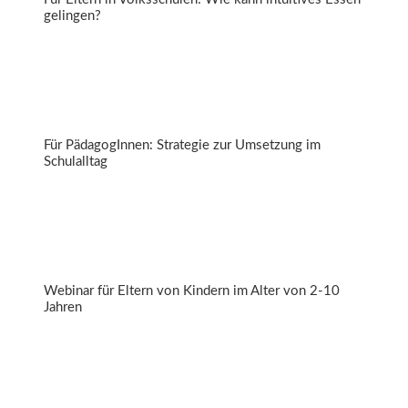
gelingen?
Gesunde Jause für alle
Für PädagogInnen: Strategie zur Umsetzung im
Schulalltag
Kluge Jause für die Pause
Webinar für Eltern von Kindern im Alter von 2-10
Jahren
Essen für die Zukunft