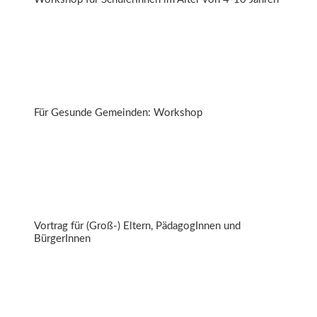
Beim Jausnen kommen d‘ Leut zsamm
Für Gesunde Gemeinden: Workshop
Von bekannten Geschmäckern hin zu unbekannten,
neuen Speisen
Vortrag für (Groß-) Eltern, PädagogInnen und
BürgerInnen
Entwicklung eines Verpflegungsleitbildes