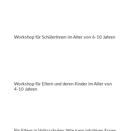
Zuckerdetektive
Workshop für SchülerInnen im Alter von 6-10 Jahren
Lebensmitteldetektive „on tour“
Workshop für Eltern und deren Kinder im Alter von
4-10 Jahren
Gutes Bauchgefühl
Für Eltern in Volksschulen: Wie kann intuitives Essen